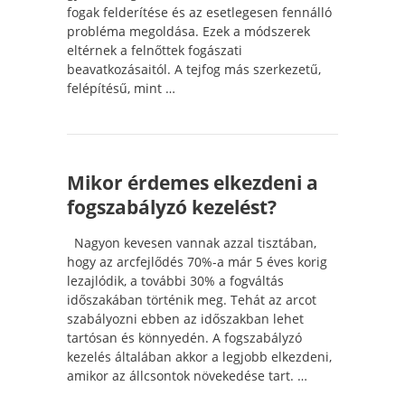
fogak felderítése és az esetlegesen fennálló
probléma megoldása. Ezek a módszerek
eltérnek a felnőttek fogászati
beavatkozásaitól. A tejfog más szerkezetű,
felépítésű, mint …
Mikor érdemes elkezdeni a
fogszabályzó kezelést?
Nagyon kevesen vannak azzal tisztában,
hogy az arcfejlődés 70%-a már 5 éves korig
lezajlódik, a további 30% a fogváltás
időszakában történik meg. Tehát az arcot
szabályozni ebben az időszakban lehet
tartósan és könnyedén. A fogszabályzó
kezelés általában akkor a legjobb elkezdeni,
amikor az állcsontok növekedése tart. …