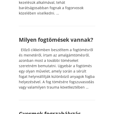
kezelésük alkalmával, tehát
barátságosabban fognak a fogorvosok
közelében viselkedni. …
Milyen fogtömések vannak?
Előző cikkeimben beszéltem a fogtömésről
és menetéről, írtam az amalgámtömésről,
azonban most a további töméseket
szeretném bemutatni. Ugyebár a fogtömés
egy olyan művelet, amely során a sérült
fogat helyreállítják különböző anyagok fogba
helyezésével. A fog tömésére fogszuvasodás
vagy valamilyen trauma következtében …
Gyermek fogszabályzás