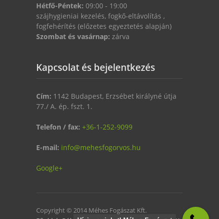
Hétfő-Péntek:
09:00 - 19:00
szájhygieniai kezelés, fogkő-eltávolítás ,
fogfehérítés (előzetes egyeztetés alapján)
Szombat és vasárnap:
zárva
Kapcsolat és bejelentkezés
Cím:
1142 Budapest, Erzsébet királyné útja
77./ A. ép. fszt. 1.
Telefon / fax:
+36-1-252-9099
E-mail:
info@mehesfogorvos.hu
Google+
Copyright © 2014 Méhes Fogászat Kft.