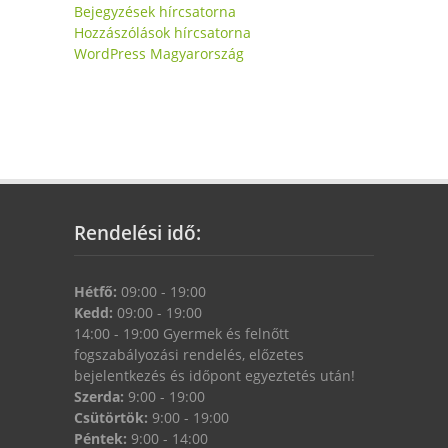
Bejegyzések hírcsatorna
Hozzászólások hírcsatorna
WordPress Magyarország
Rendelési idő:
Hétfő:
09:00 - 19:00
Kedd:
09:00 - 19:00
14:00 - 19:00 Gyermek és felnőtt
fogszabályozási rendelés, előzetes
bejelentkezés és időpont egyeztetés után!
Szerda:
9:00 - 19:00
Csütörtök:
9:00 - 19:00
Péntek:
9:00 - 14:00