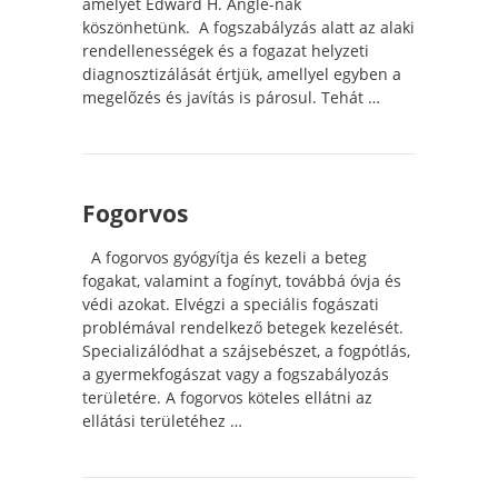
amelyet Edward H. Angle-nak
köszönhetünk. A fogszabályzás alatt az alaki
rendellenességek és a fogazat helyzeti
diagnosztizálását értjük, amellyel egyben a
megelőzés és javítás is párosul. Tehát …
Fogorvos
A fogorvos gyógyítja és kezeli a beteg
fogakat, valamint a fogínyt, továbbá óvja és
védi azokat. Elvégzi a speciális fogászati
problémával rendelkező betegek kezelését.
Specializálódhat a szájsebészet, a fogpótlás,
a gyermekfogászat vagy a fogszabályozás
területére. A fogorvos köteles ellátni az
ellátási területéhez …