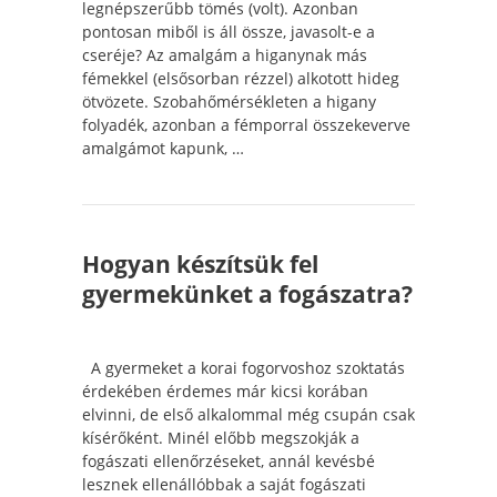
legnépszerűbb tömés (volt). Azonban
pontosan miből is áll össze, javasolt-e a
cseréje? Az amalgám a higanynak más
fémekkel (elsősorban rézzel) alkotott hideg
ötvözete. Szobahőmérsékleten a higany
folyadék, azonban a fémporral összekeverve
amalgámot kapunk, …
Hogyan készítsük fel
gyermekünket a fogászatra?
A gyermeket a korai fogorvoshoz szoktatás
érdekében érdemes már kicsi korában
elvinni, de első alkalommal még csupán csak
kísérőként. Minél előbb megszokják a
fogászati ellenőrzéseket, annál kevésbé
lesznek ellenállóbbak a saját fogászati