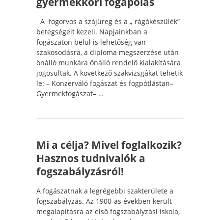
gyermekkori fogápolás
A fogorvos a szájüreg és a „ rágókészülék”
betegségeit kezeli. Napjainkban a
fogászaton belül is lehetőség van
szakosodásra, a diploma megszerzése után
önálló munkára önálló rendelő kialakítására
jogosultak. A következő szakvizsgákat tehetik
le: – Konzerváló fogászat és fogpótlástan–
Gyermekfogászat– …
Mi a célja? Mivel foglalkozik?
Hasznos tudnivalók a
fogszabályzásról!
A fogászatnak a legrégebbi szakterülete a
fogszabályzás. Az 1900-as években került
megalapításra az első fogszabályzási iskola,