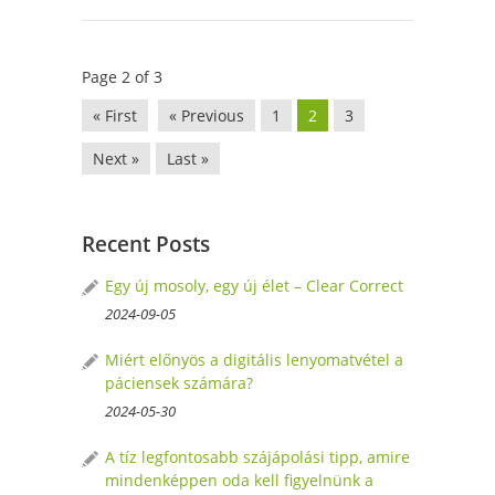
Page 2 of 3
« First
« Previous
1
2
3
Next »
Last »
Recent Posts
Egy új mosoly, egy új élet – Clear Correct
2024-09-05
Miért előnyös a digitális lenyomatvétel a
páciensek számára?
2024-05-30
A tíz legfontosabb szájápolási tipp, amire
mindenképpen oda kell figyelnünk a