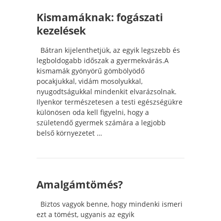
Kismamáknak: fogászati
kezelések
Bátran kijelenthetjük, az egyik legszebb és
legboldogabb időszak a gyermekvárás.A
kismamák gyönyörű gömbölyödő
pocakjukkal, vidám mosolyukkal,
nyugodtságukkal mindenkit elvarázsolnak.
Ilyenkor természetesen a testi egészségükre
különösen oda kell figyelni, hogy a
születendő gyermek számára a legjobb
belső környezetet …
Amalgámtömés?
Biztos vagyok benne, hogy mindenki ismeri
ezt a tömést, ugyanis az egyik