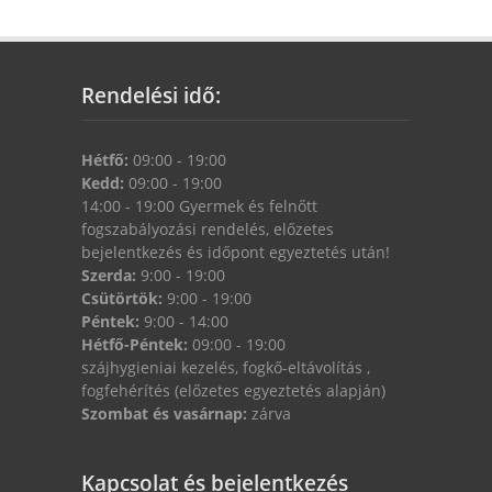
Rendelési idő:
Hétfő:
09:00 - 19:00
Kedd:
09:00 - 19:00
14:00 - 19:00 Gyermek és felnőtt
fogszabályozási rendelés, előzetes
bejelentkezés és időpont egyeztetés után!
Szerda:
9:00 - 19:00
Csütörtök:
9:00 - 19:00
Péntek:
9:00 - 14:00
Hétfő-Péntek:
09:00 - 19:00
szájhygieniai kezelés, fogkő-eltávolítás ,
fogfehérítés (előzetes egyeztetés alapján)
Szombat és vasárnap:
zárva
Kapcsolat és bejelentkezés