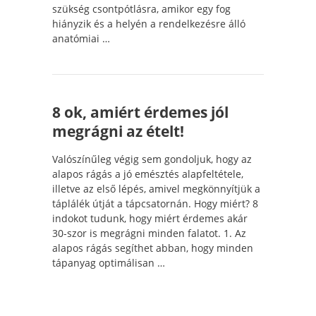
szükség csontpótlásra, amikor egy fog
hiányzik és a helyén a rendelkezésre álló
anatómiai …
8 ok, amiért érdemes jól
megrágni az ételt!
Valószínűleg végig sem gondoljuk, hogy az
alapos rágás a jó emésztés alapfeltétele,
illetve az első lépés, amivel megkönnyítjük a
táplálék útját a tápcsatornán. Hogy miért? 8
indokot tudunk, hogy miért érdemes akár
30-szor is megrágni minden falatot. 1. Az
alapos rágás segíthet abban, hogy minden
tápanyag optimálisan …