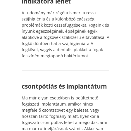
indikátora lehet
A tudomány már régóta ismeri a rossz
szájhigiénia és a különböző egészségi
problémák közti összefüggéseket. Fogaink és
ínyünk egészségének, épségének egyik
alapköve a fogkövek szakszerű eltávolítása. A
fogkő döntően hat a szájhigiéniára A
fogkövet, vagyis a dentális plakkot a fogak
felszínén megtapadó baktériumok …
csontpótlás és implantátum
Ma már olyan esetekben is beültethető
fogászati implantátum, amikor nincs
megfelelő csontszövet egy baleset, vagy
hosszan tartó foghiány miatt. Ilyenkor a
fogászati csontpótlás lehet a megoldás, ami
ma már rutineljárásnak számít. Akkor van