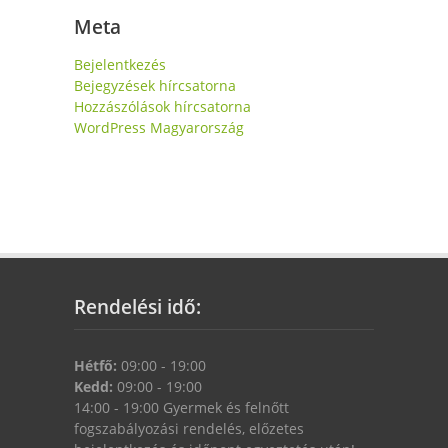
Meta
Bejelentkezés
Bejegyzések hírcsatorna
Hozzászólások hírcsatorna
WordPress Magyarország
Rendelési idő:
Hétfő:
09:00 - 19:00
Kedd:
09:00 - 19:00
14:00 - 19:00 Gyermek és felnőtt
fogszabályozási rendelés, előzetes