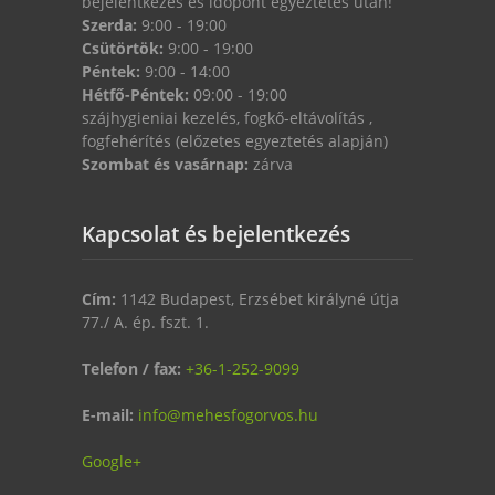
bejelentkezés és időpont egyeztetés után!
Szerda:
9:00 - 19:00
Csütörtök:
9:00 - 19:00
Péntek:
9:00 - 14:00
Hétfő-Péntek:
09:00 - 19:00
szájhygieniai kezelés, fogkő-eltávolítás ,
fogfehérítés (előzetes egyeztetés alapján)
Szombat és vasárnap:
zárva
Kapcsolat és bejelentkezés
Cím:
1142 Budapest, Erzsébet királyné útja
77./ A. ép. fszt. 1.
Telefon / fax:
+36-1-252-9099
E-mail:
info@mehesfogorvos.hu
Google+