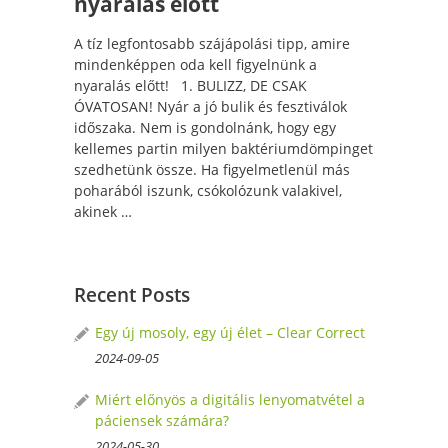
nyaralás előtt
A tíz legfontosabb szájápolási tipp, amire
mindenképpen oda kell figyelnünk a
nyaralás előtt! 1. BULIZZ, DE CSAK
ÓVATOSAN! Nyár a jó bulik és fesztiválok
időszaka. Nem is gondolnánk, hogy egy
kellemes partin milyen baktériumdömpinget
szedhetünk össze. Ha figyelmetlenül más
poharából iszunk, csókolózunk valakivel,
akinek …
Recent Posts
Egy új mosoly, egy új élet – Clear Correct
2024-09-05
Miért előnyös a digitális lenyomatvétel a
páciensek számára?
2024-05-30