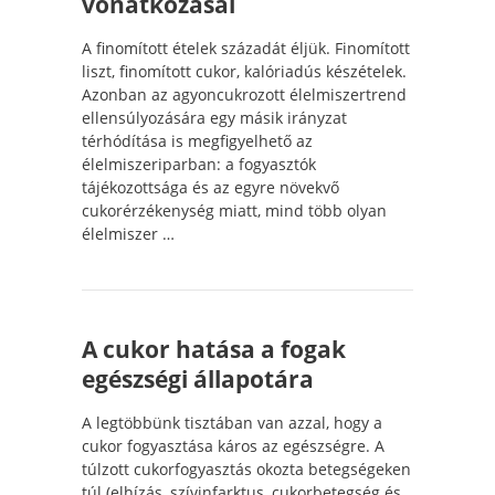
vonatkozásai
A finomított ételek századát éljük. Finomított
liszt, finomított cukor, kalóriadús készételek.
Azonban az agyoncukrozott élelmiszertrend
ellensúlyozására egy másik irányzat
térhódítása is megfigyelhető az
élelmiszeriparban: a fogyasztók
tájékozottsága és az egyre növekvő
cukorérzékenység miatt, mind több olyan
élelmiszer …
A cukor hatása a fogak
egészségi állapotára
A legtöbbünk tisztában van azzal, hogy a
cukor fogyasztása káros az egészségre. A
túlzott cukorfogyasztás okozta betegségeken
túl (elhízás, szívinfarktus, cukorbetegség és