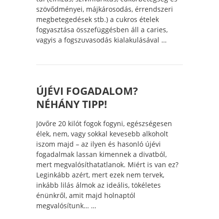
szövődményei, májkárosodás, érrendszeri
megbetegedések stb.) a cukros ételek
fogyasztása összefüggésben áll a caries,
vagyis a fogszuvasodás kialakulásával …
ÚJÉVI FOGADALOM?
NÉHÁNY TIPP!
Jövőre 20 kilót fogok fogyni, egészségesen
élek, nem, vagy sokkal kevesebb alkoholt
iszom majd – az ilyen és hasonló újévi
fogadalmak lassan kimennek a divatból,
mert megvalósíthatatlanok. Miért is van ez?
Leginkább azért, mert ezek nem tervek,
inkább lilás álmok az ideális, tökéletes
énünkről, amit majd holnaptól
megvalósítunk… …