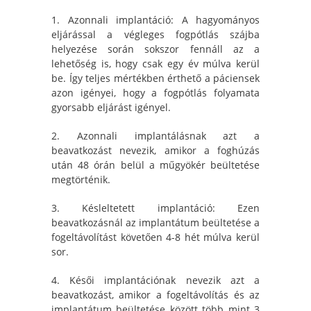
1. Azonnali implantáció: A hagyományos
eljárással a végleges fogpótlás szájba
helyezése során sokszor fennáll az a
lehetőség is, hogy csak egy év múlva kerül
be. Így teljes mértékben érthető a páciensek
azon igényei, hogy a fogpótlás folyamata
gyorsabb eljárást igényel.
2. Azonnali implantálásnak azt a
beavatkozást nevezik, amikor a foghúzás
után 48 órán belül a műgyökér beültetése
megtörténik.
3. Késleltetett implantáció: Ezen
beavatkozásnál az implantátum beültetése a
fogeltávolítást követően 4-8 hét múlva kerül
sor.
4. Késői implantációnak nevezik azt a
beavatkozást, amikor a fogeltávolítás és az
implantátum beültetése között több mint 3