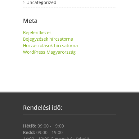
Uncategorized
Meta
Bejelentkezés
Bejegyzések hírcsatorna
Hozzászólások hírcsatorna
WordPress Magyarország
Rendelési idő:
Hétfő:
09:00 - 19:00
Kedd:
09:00 - 19:00
14:00 - 19:00 Gyermek és felnőtt