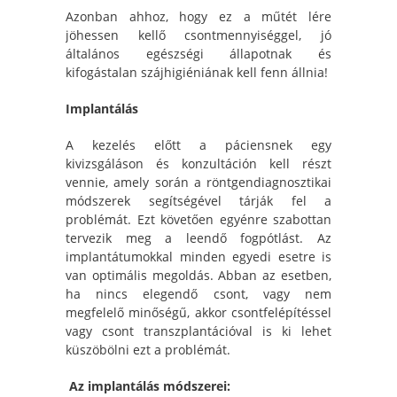
Azonban ahhoz, hogy ez a műtét lére
jöhessen kellő csontmennyiséggel, jó
általános egészségi állapotnak és
kifogástalan szájhigiéniának kell fenn állnia!
Implantálás
A kezelés előtt a páciensnek egy
kivizsgáláson és konzultáción kell részt
vennie, amely során a röntgendiagnosztikai
módszerek segítségével tárják fel a
problémát. Ezt követően egyénre szabottan
tervezik meg a leendő fogpótlást. Az
implantátumokkal minden egyedi esetre is
van optimális megoldás. Abban az esetben,
ha nincs elegendő csont, vagy nem
megfelelő minőségű, akkor csontfelépítéssel
vagy csont transzplantációval is ki lehet
küszöbölni ezt a problémát.
Az implantálás módszerei: