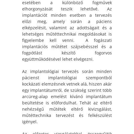
esetében a különböző fogművek
elhorgonyzását teszik lehetővé. Az
implantációt minden esetben a tervezés
előzi meg, amely során a páciens
elképzelésit, valamint az adottságait és a
lehetséges műtéttechnikai megoldásokat is
figyelembe kell venni. A fogászati
implantációs műtétet szájsebésszel és a
fogpótlást készítő fogorvos
együttműködésével lehet elvégezni.
Az implantológiai tervezés során minden
pácienst implantológiai szempontból
kockázati elemzésnek vetnek alá, hiszen akár
egy implantátumról, de szükség szerint több
arcüreg-alap emelést kívánó implantátum
beültetése is előfordulhat. Tehát az eltérő
nehézségű műtétek eltérő kivizsgálást,
műtéttechnika tervezést és felkészülést
igényel.
Az előzetes vizsgálatokkal összegyűjtik