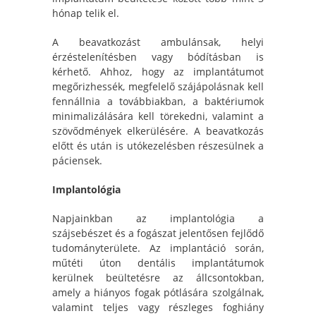
hónap telik el.
A beavatkozást ambulánsak, helyi
érzéstelenítésben vagy bódításban is
kérhető. Ahhoz, hogy az implantátumot
megőrizhessék, megfelelő szájápolásnak kell
fennállnia a továbbiakban, a baktériumok
minimalizálására kell törekedni, valamint a
szövődmények elkerülésére. A beavatkozás
előtt és után is utókezelésben részesülnek a
páciensek.
Implantológia
Napjainkban az implantológia a
szájsebészet és a fogászat jelentősen fejlődő
tudományterülete. Az implantáció során,
műtéti úton dentális implantátumok
kerülnek beültetésre az állcsontokban,
amely a hiányos fogak pótlására szolgálnak,
valamint teljes vagy részleges foghiány