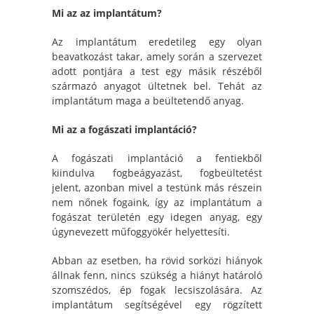
Mi az az implantátum?
Az implantátum eredetileg egy olyan
beavatkozást takar, amely során a szervezet
adott pontjára a test egy másik részéből
származó anyagot ültetnek bel. Tehát az
implantátum maga a beültetendő anyag.
Mi az a fogászati implantáció?
A fogászati implantáció a fentiekből
kiindulva fogbeágyazást, fogbeültetést
jelent, azonban mivel a testünk más részein
nem nőnek fogaink, így az implantátum a
fogászat területén egy idegen anyag, egy
úgynevezett műfoggyökér helyettesíti.
Abban az esetben, ha rövid sorközi hiányok
állnak fenn, nincs szükség a hiányt határoló
szomszédos, ép fogak lecsiszolására. Az
implantátum segítségével egy rögzített