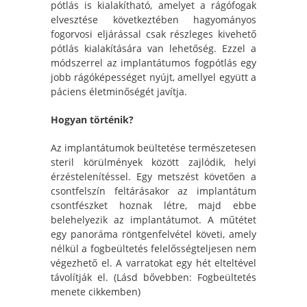
pótlás is kialakítható, amelyet a rágófogak
elvesztése következtében hagyományos
fogorvosi eljárással csak részleges kivehető
pótlás kialakítására van lehetőség. Ezzel a
módszerrel az implantátumos fogpótlás egy
jobb rágóképességet nyújt, amellyel együtt a
páciens életminőségét javítja.
Hogyan történik?
Az implantátumok beültetése természetesen
steril körülmények között zajlódik, helyi
érzéstelenítéssel. Egy metszést követően a
csontfelszín feltárásakor az implantátum
csontfészket hoznak létre, majd ebbe
belehelyezik az implantátumot. A műtétet
egy panoráma röntgenfelvétel követi, amely
nélkül a fogbeültetés felelősségteljesen nem
végezhető el. A varratokat egy hét elteltével
távolítják el. (Lásd bővebben: Fogbeültetés
menete cikkemben)