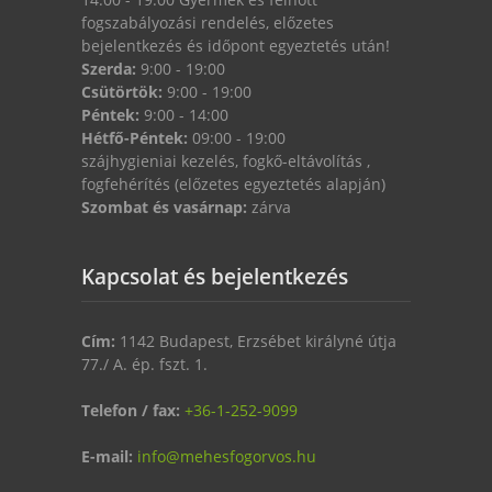
fogszabályozási rendelés, előzetes
bejelentkezés és időpont egyeztetés után!
Szerda:
9:00 - 19:00
Csütörtök:
9:00 - 19:00
Péntek:
9:00 - 14:00
Hétfő-Péntek:
09:00 - 19:00
szájhygieniai kezelés, fogkő-eltávolítás ,
fogfehérítés (előzetes egyeztetés alapján)
Szombat és vasárnap:
zárva
Kapcsolat és bejelentkezés
Cím:
1142 Budapest, Erzsébet királyné útja
77./ A. ép. fszt. 1.
Telefon / fax:
+36-1-252-9099
E-mail:
info@mehesfogorvos.hu