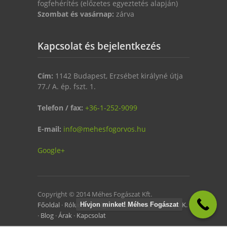
fogfehérítés (előzetes egyeztetés alapján)
Szombat és vasárnap:
zárva
Kapcsolat és bejelentkezés
Cím:
1142 Budapest, Erzsébet királyné útja
77./ A. ép. fszt. 1.
Telefon / fax:
+36-1-252-9099
E-mail:
info@mehesfogorvos.hu
Google+
Copyright © 2014 Méhes Fogászat Kft.
Főoldal
·
Rólunk
·
Szolgáltatásaink
·
Galéria
·
Gy.I.K.
Hívjon minket! Méhes Fogászat
·
Blog
·
Árak
·
Kapcsolat