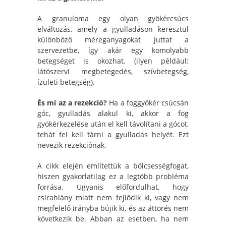
A granuloma egy olyan gyökércsúcs
elváltozás, amely a gyulladáson keresztül
különböző méreganyagokat juttat a
szervezetbe, így akár egy komolyabb
betegséget is okozhat. (ilyen például:
látószervi megbetegedés, szívbetegség,
ízületi betegség).
És mi az a rezekció?
Ha a foggyökér csúcsán
góc, gyulladás alakul ki, akkor a fog
gyökérkezelése után el kell távolítani a gócot,
tehát fel kell tárni a gyulladás helyét. Ezt
nevezik rezekciónak.
A cikk elején említettük a bölcsességfogat,
hiszen gyakorlatilag ez a legtöbb probléma
forrása. Ugyanis előfordulhat, hogy
csírahiány miatt nem fejlődik ki, vagy nem
megfelelő irányba bújik ki, és az áttörés nem
következik be. Abban az esetben, ha nem