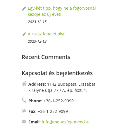
Egy-két tipp, hogy ne a fogorvosnál
kezdje az új évet!
2023-12-15
A rossz lehelet okai
2023-12-12
Recent Comments
Kapcsolat és bejelentkezés
Address:
1142 Budapest, Erzsébet
királyné útja 77./ A. ép. fszt. 1.
Phone:
+36-1-252-9099
Fax:
+36-1-252-9099
Email:
info@mehesfogorvos.hu