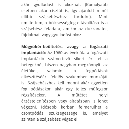
akár gyulladást is okozhat. (Komolyabb
esetben akár cisztát is, így ajánlott minél
előbb szájsebészhez fordulni). Mint
említettem, a bölcsességfog eltávolítása is a
szájsebész feladata, amikor az duzzanatot,
fájdalmat, vagy gyulladást okoz.
Műgyökér-beültetés, avagy a fogászati
implantáció:
Az 1960-as évek óta a fogászati
implantáció számottevő sikert ért el a
betegeknél, hiszen nagyban megkönnyíti az
életüket, valamint a fogpótlások
elkészítéséért felelős szakember munkáját
is. Szájsebészhez kell menni akár egyetlen
fog pótlásakor, akár egy teljes műfogsor
rögzítésekor. A műtétet helyi
érzéstelenítésben vagy altatásban is lehet
végezni. idősebb korban felmerülhet a
csontpótlás szükségessége is, amelyet
szintén a szájsebész végez el.