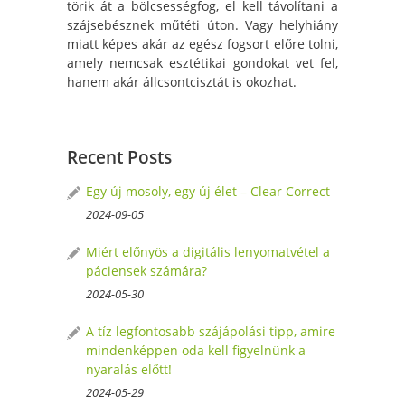
törik át a bölcsességfog, el kell távolítani a
szájsebésznek műtéti úton. Vagy helyhiány
miatt képes akár az egész fogsort előre tolni,
amely nemcsak esztétikai gondokat vet fel,
hanem akár állcsontcisztát is okozhat.
Recent Posts
Egy új mosoly, egy új élet – Clear Correct
2024-09-05
Miért előnyös a digitális lenyomatvétel a
páciensek számára?
2024-05-30
A tíz legfontosabb szájápolási tipp, amire
mindenképpen oda kell figyelnünk a
nyaralás előtt!
2024-05-29