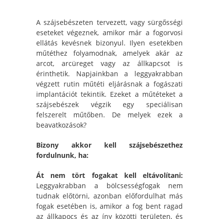
A szájsebészeten tervezett, vagy sürgősségi
eseteket végeznek, amikor már a fogorvosi
ellátás kevésnek bizonyul. Ilyen esetekben
műtéthez folyamodnak, amelyek akár az
arcot, arcüreget vagy az állkapcsot is
érinthetik. Napjainkban a leggyakrabban
végzett rutin műtéti eljárásnak a fogászati
implantációt tekintik. Ezeket a műtéteket a
szájsebészek végzik egy speciálisan
felszerelt műtőben. De melyek ezek a
beavatkozások?
Bizony akkor kell szájsebészethez
fordulnunk, ha:
Át nem tört fogakat kell eltávolítani:
Leggyakrabban a bölcsességfogak nem
tudnak előtörni, azonban előfordulhat más
fogak esetében is, amikor a fog bent ragad
az állkapocs és az íny közötti területen, és