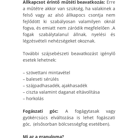
Állkapcsot érintő műtéti beavatkozás:
Erre
a műtétre akkor van szükség, ha valakinek a
felső vagy az alsó állkapocs csontja nem
fejlődött ki szabályosan valamilyen oknál
fogva, és emiatt nem záródik megfelelően .A
fogak szabálytalanul állnak, nyelési és
légzésvételi nehézségeket okoznak.
További szájsebészeti beavatkozást igénylő
esetek lehetnek:
– szövettani mintavétel
– baleseti sérülés
– szájpadhasadék, ajakhasadék
– ciszta valamint daganat eltávolítása
– horkolás
Fogászati góc:
A fogágytasak vagy
gyökércsúcs elváltozása is lehet fogászati
góc, (elsősorban bölcsességfog esetében).
Mi az a granuloma?