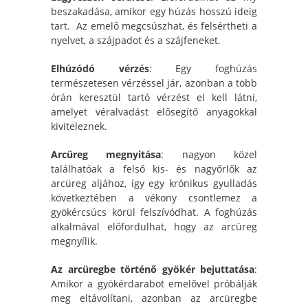
beszakadása, amikor egy húzás hosszú ideig
tart. Az emelő megcsúszhat, és felsértheti a
nyelvet, a szájpadot és a szájfeneket.
Elhúzódó vérzés
: Egy foghúzás
természetesen vérzéssel jár, azonban a több
órán keresztül tartó vérzést el kell látni,
amelyet véralvadást elősegítő anyagokkal
kiviteleznek.
Arcüreg megnyitása
: nagyon közel
találhatóak a felső kis- és nagyőrlők az
arcüreg aljához, így egy krónikus gyulladás
következtében a vékony csontlemez a
gyökércsúcs körül felszívódhat. A foghúzás
alkalmával előfordulhat, hogy az arcüreg
megnyílik.
Az arcüregbe történő gyökér bejuttatása
:
Amikor a gyökérdarabot emelővel próbálják
meg eltávolítani, azonban az arcüregbe