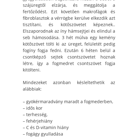
szájüregtől elzárja, és meggátolja a
fertőződést. Ezt követően makrofágok és
fibroblasztok a vérrögbe kerülve elkezdik azt
tisztítani, és kötőszövetet képeznek..
Elszaporodnak az íny hámsejtjei és elindul a
seb hámosodása. 3 hét múlva egy kemény
kötőszövet tölti ki az üreget, felületét pedig
fogíny fogja fedni. Ezután 6 héten belül a
csontképző sejtek csontszövetet hoznak
létre, így a fogmedret csontszövet fogja
kitölteni.
Mindezeket azonban késleltethetik az
alábbiak:
– gyökérmaradvány maradt a fogmederben,
– idős kor
– terhesség,
– fehérjehiány
– C és D-vitamin hiány
– fogágy gyulladása