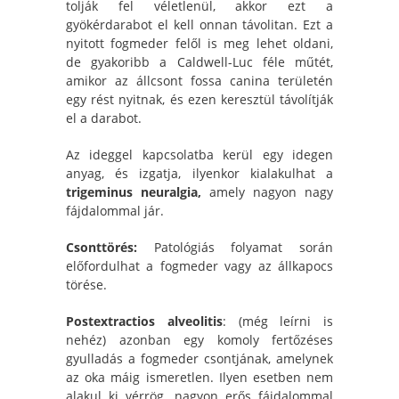
tolják fel véletlenül, akkor ezt a
gyökérdarabot el kell onnan távolitan. Ezt a
nyitott fogmeder felől is meg lehet oldani,
de gyakoribb a Caldwell-Luc féle műtét,
amikor az állcsont fossa canina területén
egy rést nyitnak, és ezen keresztül távolítják
el a darabot.
Az ideggel kapcsolatba kerül egy idegen
anyag, és izgatja, ilyenkor kialakulhat a
trigeminus neuralgia,
amely nagyon nagy
fájdalommal jár.
Csonttörés:
Patológiás folyamat során
előfordulhat a fogmeder vagy az állkapocs
törése.
Postextractios alveolitis
: (még leírni is
nehéz) azonban egy komoly fertőzéses
gyulladás a fogmeder csontjának, amelynek
az oka máig ismeretlen. Ilyen esetben nem
alakul ki vérrög, nagyon erős fájdalommal