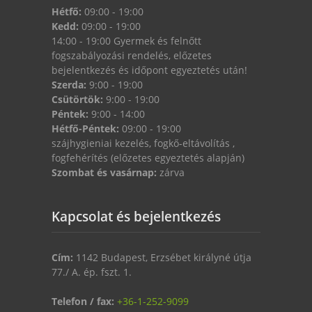
Hétfő:
09:00 - 19:00
Kedd:
09:00 - 19:00
14:00 - 19:00 Gyermek és felnőtt
fogszabályozási rendelés, előzetes
bejelentkezés és időpont egyeztetés után!
Szerda:
9:00 - 19:00
Csütörtök:
9:00 - 19:00
Péntek:
9:00 - 14:00
Hétfő-Péntek:
09:00 - 19:00
szájhygieniai kezelés, fogkő-eltávolítás ,
fogfehérítés (előzetes egyeztetés alapján)
Szombat és vasárnap:
zárva
Kapcsolat és bejelentkezés
Cím:
1142 Budapest, Erzsébet királyné útja
77./ A. ép. fszt. 1.
Telefon / fax:
+36-1-252-9099