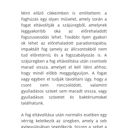
Mint előző cikkeimben is említettem: a
foghúzás egy olyan művelet, amely során a
fogat eltávolítják a szájüregből, amelynek
leggyakoribb oka az előrehaladott
fogszuvasodás lehet. További ilyen gyakori
ok lehet az előrehaladott paradontopátia,
impaktált fog (amely az állcsontokból nem
tud előretörni), és a fogszabályozás is. A
szájüregben a fog eltávolítása után csontseb
marad vissza, amelyet el kell látni ahhoz,
hogy minél előbb meggyógyuljon. A fogat
vagy egyben el tudják távolítani úgy, hogy a
csont nem roncsolódott, valamint
gyulladásos szövet sem maradt vissza, vagy
gyulladásos szövetet és baktériumokat
találhatunk.
A fog eltávolítása után normális esetben egy
vérrög keletkezik az üregben, amely a seb
gyógyulásában segédkezik, hiszen a sebet a