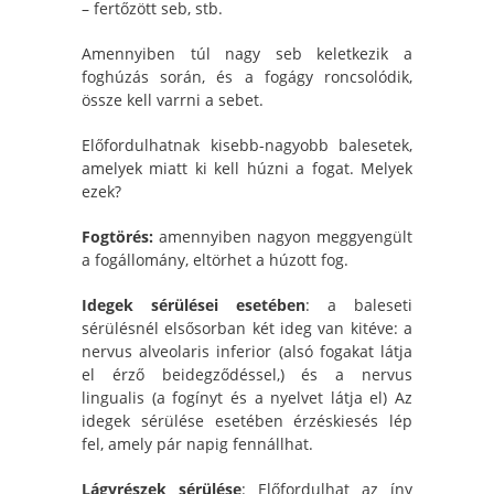
– fertőzött seb, stb.
Amennyiben túl nagy seb keletkezik a
foghúzás során, és a fogágy roncsolódik,
össze kell varrni a sebet.
Előfordulhatnak kisebb-nagyobb balesetek,
amelyek miatt ki kell húzni a fogat. Melyek
ezek?
Fogtörés:
amennyiben nagyon meggyengült
a fogállomány, eltörhet a húzott fog.
Idegek sérülései esetében
: a baleseti
sérülésnél elsősorban két ideg van kitéve: a
nervus alveolaris inferior (alsó fogakat látja
el érző beidegződéssel,) és a nervus
lingualis (a fogínyt és a nyelvet látja el) Az
idegek sérülése esetében érzéskiesés lép
fel, amely pár napig fennállhat.
Lágyrészek sérülése
: Előfordulhat az íny