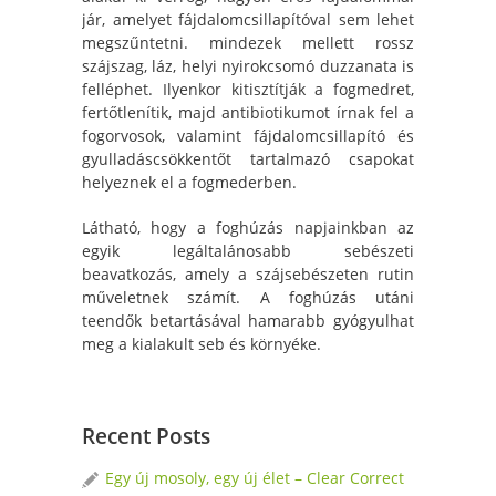
jár, amelyet fájdalomcsillapítóval sem lehet
megszűntetni. mindezek mellett rossz
szájszag, láz, helyi nyirokcsomó duzzanata is
felléphet. Ilyenkor kitisztítják a fogmedret,
fertőtlenítik, majd antibiotikumot írnak fel a
fogorvosok, valamint fájdalomcsillapító és
gyulladáscsökkentőt tartalmazó csapokat
helyeznek el a fogmederben.
Látható, hogy a foghúzás napjainkban az
egyik legáltalánosabb sebészeti
beavatkozás, amely a szájsebészeten rutin
műveletnek számít. A foghúzás utáni
teendők betartásával hamarabb gyógyulhat
meg a kialakult seb és környéke.
Recent Posts
Egy új mosoly, egy új élet – Clear Correct