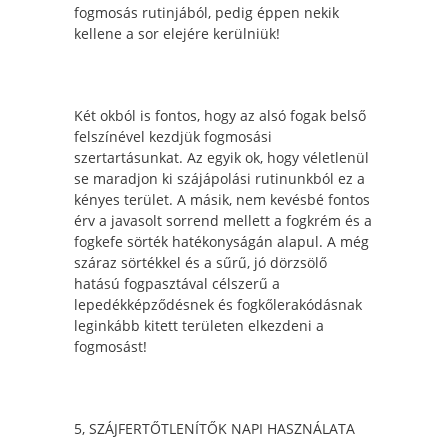
fogmosás rutinjából, pedig éppen nekik
kellene a sor elejére kerülniük!
Két okból is fontos, hogy az alsó fogak belső
felszínével kezdjük fogmosási
szertartásunkat. Az egyik ok, hogy véletlenül
se maradjon ki szájápolási rutinunkból ez a
kényes terület. A másik, nem kevésbé fontos
érv a javasolt sorrend mellett a fogkrém és a
fogkefe sörték hatékonyságán alapul. A még
száraz sörtékkel és a sűrű, jó dörzsölő
hatású fogpasztával célszerű a
lepedékképződésnek és fogkőlerakódásnak
leginkább kitett területen elkezdeni a
fogmosást!
5, SZÁJFERTŐTLENÍTŐK NAPI HASZNÁLATA