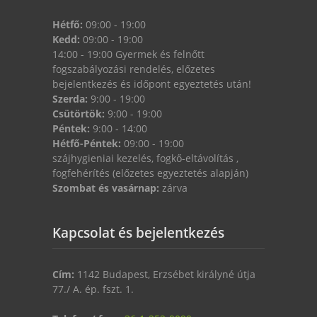
Hétfő:
09:00 - 19:00
Kedd:
09:00 - 19:00
14:00 - 19:00 Gyermek és felnőtt
fogszabályozási rendelés, előzetes
bejelentkezés és időpont egyeztetés után!
Szerda:
9:00 - 19:00
Csütörtök:
9:00 - 19:00
Péntek:
9:00 - 14:00
Hétfő-Péntek:
09:00 - 19:00
szájhygieniai kezelés, fogkő-eltávolítás ,
fogfehérítés (előzetes egyeztetés alapján)
Szombat és vasárnap:
zárva
Kapcsolat és bejelentkezés
Cím:
1142 Budapest, Erzsébet királyné útja
77./ A. ép. fszt. 1.