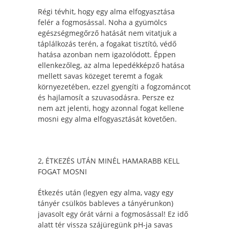
Régi tévhit, hogy egy alma elfogyasztása
felér a fogmosással. Noha a gyümölcs
egészségmegőrző hatását nem vitatjuk a
táplálkozás terén, a fogakat tisztító, védő
hatása azonban nem igazolódott. Éppen
ellenkezőleg, az alma lepedékképző hatása
mellett savas közeget teremt a fogak
környezetében, ezzel gyengíti a fogzománcot
és hajlamosít a szuvasodásra. Persze ez
nem azt jelenti, hogy azonnal fogat kellene
mosni egy alma elfogyasztását követően.
2, ÉTKEZÉS UTÁN MINÉL HAMARABB KELL
FOGAT MOSNI
Étkezés után (legyen egy alma, vagy egy
tányér csülkös bableves a tányérunkon)
javasolt egy órát várni a fogmosással! Ez idő
alatt tér vissza szájüregünk pH-ja savas