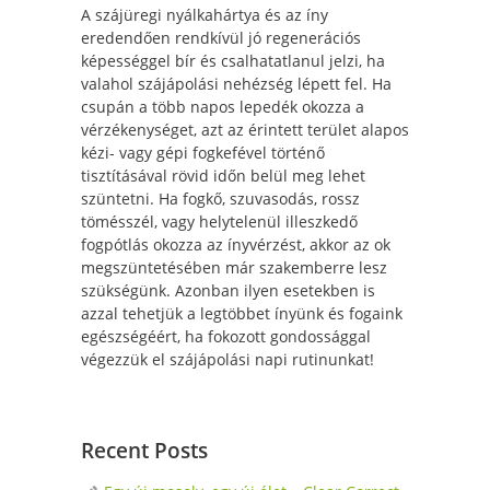
A szájüregi nyálkahártya és az íny
eredendően rendkívül jó regenerációs
képességgel bír és csalhatatlanul jelzi, ha
valahol szájápolási nehézség lépett fel. Ha
csupán a több napos lepedék okozza a
vérzékenységet, azt az érintett terület alapos
kézi- vagy gépi fogkefével történő
tisztításával rövid időn belül meg lehet
szüntetni. Ha fogkő, szuvasodás, rossz
tömésszél, vagy helytelenül illeszkedő
fogpótlás okozza az ínyvérzést, akkor az ok
megszüntetésében már szakemberre lesz
szükségünk. Azonban ilyen esetekben is
azzal tehetjük a legtöbbet ínyünk és fogaink
egészségéért, ha fokozott gondossággal
végezzük el szájápolási napi rutinunkat!
Recent Posts