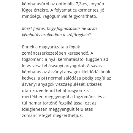
kémhatásúról az optimális 7,2-es, enyhén
lúgos értékre. A folyamat cukormentes, jó
minőségű rágógumival felgyorsítható.
Miért fontos, hogy fogmosáskor ne savas
kémhatás uralkodjon a szájüregben?
Ennek a magyarázata a fogak
zománcszerkezetében keresendő. A
fogzománc a nyál kémhatásától függően ad
le és vesz fel ásványi anyagokat. A savas
kémhatás az ásványi anyagok kioldódásának
kedvez, a pH normalizálódása pedig segíti az
ásványi anyagok visszaépülését. Étkezés
után közvetlenül tehát nagyon kis
mértékben meggyengül a fogzománc, és a
túl hamar történő fogsikálással ezt az
ideiglenesen meggyengült felületes
zománcréteget megsérthetjük.