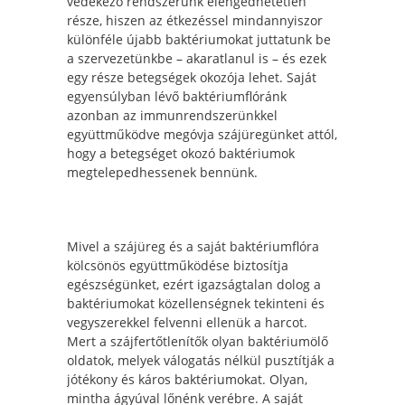
védekező rendszerünk elengedhetetlen
része, hiszen az étkezéssel mindannyiszor
különféle újabb baktériumokat juttatunk be
a szervezetünkbe – akaratlanul is – és ezek
egy része betegségek okozója lehet. Saját
egyensúlyban lévő baktériumflóránk
azonban az immunrendszerünkkel
együttműködve megóvja szájüregünket attól,
hogy a betegséget okozó baktériumok
megtelepedhessenek bennünk.
Mivel a szájüreg és a saját baktériumflóra
kölcsönös együttműködése biztosítja
egészségünket, ezért igazságtalan dolog a
baktériumokat közellenségnek tekinteni és
vegyszerekkel felvenni ellenük a harcot.
Mert a szájfertőtlenítők olyan baktériumölő
oldatok, melyek válogatás nélkül pusztítják a
jótékony és káros baktériumokat. Olyan,
mintha ágyúval lőnénk verébre. A saját