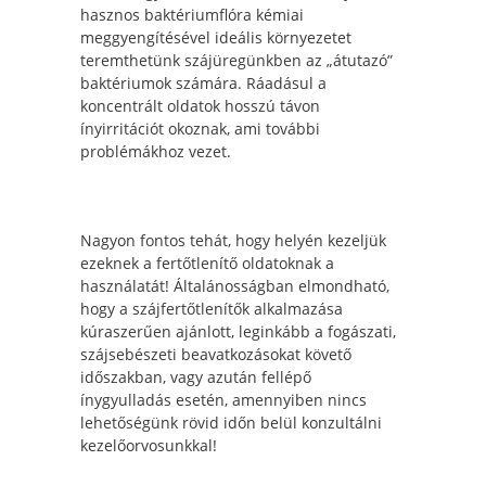
hasznos baktériumflóra kémiai
meggyengítésével ideális környezetet
teremthetünk szájüregünkben az „átutazó”
baktériumok számára. Ráadásul a
koncentrált oldatok hosszú távon
ínyirritációt okoznak, ami további
problémákhoz vezet.
Nagyon fontos tehát, hogy helyén kezeljük
ezeknek a fertőtlenítő oldatoknak a
használatát! Általánosságban elmondható,
hogy a szájfertőtlenítők alkalmazása
kúraszerűen ajánlott, leginkább a fogászati,
szájsebészeti beavatkozásokat követő
időszakban, vagy azután fellépő
ínygyulladás esetén, amennyiben nincs
lehetőségünk rövid időn belül konzultálni
kezelőorvosunkkal!