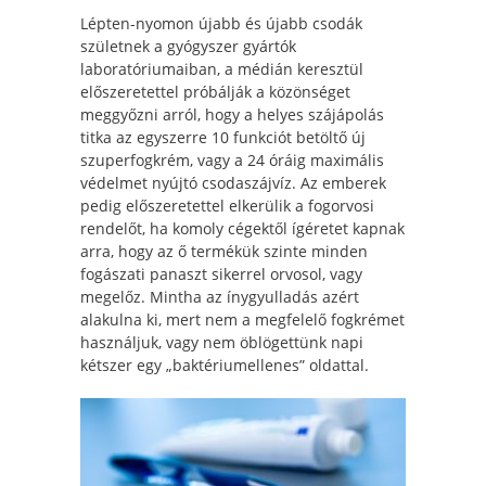
Lépten-nyomon újabb és újabb csodák
születnek a gyógyszer gyártók
laboratóriumaiban, a médián keresztül
előszeretettel próbálják a közönséget
meggyőzni arról, hogy a helyes szájápolás
titka az egyszerre 10 funkciót betöltő új
szuperfogkrém, vagy a 24 óráig maximális
védelmet nyújtó csodaszájvíz. Az emberek
pedig előszeretettel elkerülik a fogorvosi
rendelőt, ha komoly cégektől ígéretet kapnak
arra, hogy az ő termékük szinte minden
fogászati panaszt sikerrel orvosol, vagy
megelőz. Mintha az ínygyulladás azért
alakulna ki, mert nem a megfelelő fogkrémet
használjuk, vagy nem öblögettünk napi
kétszer egy „baktériumellenes” oldattal.