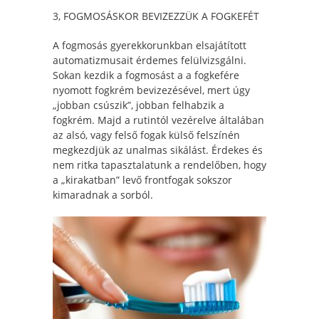
3, FOGMOSÁSKOR BEVIZEZZÜK A FOGKEFÉT
A fogmosás gyerekkorunkban elsajátított
automatizmusait érdemes felülvizsgálni.
Sokan kezdik a fogmosást a a fogkefére
nyomott fogkrém bevizezésével, mert úgy
„jobban csúszik”, jobban felhabzik a
fogkrém. Majd a rutintól vezérelve általában
az alsó, vagy felső fogak külső felszínén
megkezdjük az unalmas sikálást. Érdekes és
nem ritka tapasztalatunk a rendelőben, hogy
a „kirakatban” levő frontfogak sokszor
kimaradnak a sorból.