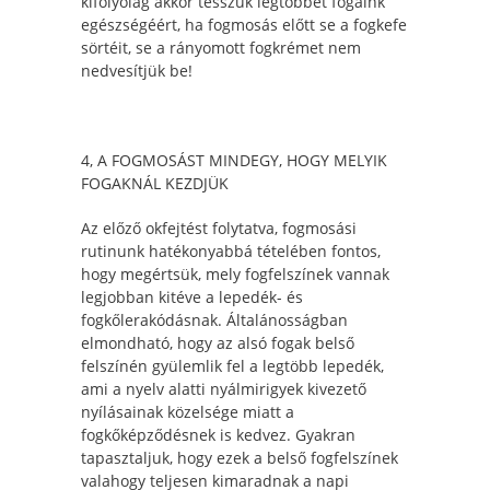
kifolyólag akkor tesszük legtöbbet fogaink
egészségéért, ha fogmosás előtt se a fogkefe
sörtéit, se a rányomott fogkrémet nem
nedvesítjük be!
4, A FOGMOSÁST MINDEGY, HOGY MELYIK
FOGAKNÁL KEZDJÜK
Az előző okfejtést folytatva, fogmosási
rutinunk hatékonyabbá tételében fontos,
hogy megértsük, mely fogfelszínek vannak
legjobban kitéve a lepedék- és
fogkőlerakódásnak. Általánosságban
elmondható, hogy az alsó fogak belső
felszínén gyülemlik fel a legtöbb lepedék,
ami a nyelv alatti nyálmirigyek kivezető
nyílásainak közelsége miatt a
fogkőképződésnek is kedvez. Gyakran
tapasztaljuk, hogy ezek a belső fogfelszínek
valahogy teljesen kimaradnak a napi