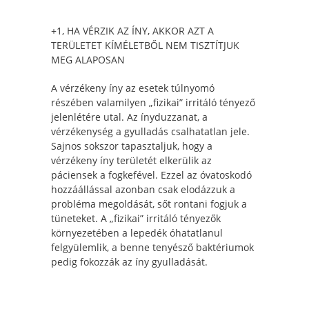
+1, HA VÉRZIK AZ ÍNY, AKKOR AZT A
TERÜLETET KÍMÉLETBŐL NEM TISZTÍTJUK
MEG ALAPOSAN
A vérzékeny íny az esetek túlnyomó
részében valamilyen „fizikai” irritáló tényező
jelenlétére utal. Az ínyduzzanat, a
vérzékenység a gyulladás csalhatatlan jele.
Sajnos sokszor tapasztaljuk, hogy a
vérzékeny íny területét elkerülik az
páciensek a fogkefével. Ezzel az óvatoskodó
hozzáállással azonban csak elodázzuk a
probléma megoldását, sőt rontani fogjuk a
tüneteket. A „fizikai” irritáló tényezők
környezetében a lepedék óhatatlanul
felgyülemlik, a benne tenyésző baktériumok
pedig fokozzák az íny gyulladását.