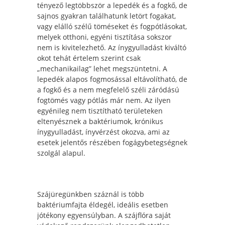
tényező legtöbbször a lepedék és a fogkő, de
sajnos gyakran találhatunk letört fogakat,
vagy elálló szélű töméseket és fogpótlásokat,
melyek otthoni, egyéni tisztítása sokszor
nem is kivitelezhető. Az ínygyulladást kiváltó
okot tehát értelem szerint csak
„mechanikailag” lehet megszüntetni. A
lepedék alapos fogmosással eltávolítható, de
a fogkő és a nem megfelelő széli záródású
fogtömés vagy pótlás már nem. Az ilyen
egyénileg nem tisztítható területeken
eltenyésznek a baktériumok, krónikus
ínygyulladást, ínyvérzést okozva, ami az
esetek jelentős részében fogágybetegségnek
szolgál alapul.
Szájüregünkben száznál is több
baktériumfajta éldegél, ideális esetben
jótékony egyensúlyban. A szájflóra saját