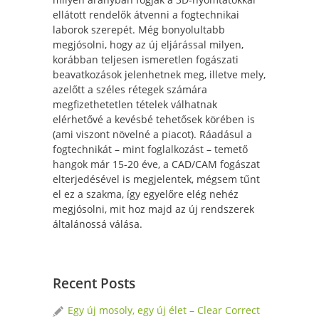
ellátott rendelők átvenni a fogtechnikai
laborok szerepét. Még bonyolultabb
megjósolni, hogy az új eljárással milyen,
korábban teljesen ismeretlen fogászati
beavatkozások jelenhetnek meg, illetve mely,
azelőtt a széles rétegek számára
megfizethetetlen tételek válhatnak
elérhetővé a kevésbé tehetősek körében is
(ami viszont növelné a piacot). Ráadásul a
fogtechnikát – mint foglalkozást – temető
hangok már 15-20 éve, a CAD/CAM fogászat
elterjedésével is megjelentek, mégsem tűnt
el ez a szakma, így egyelőre elég nehéz
megjósolni, mit hoz majd az új rendszerek
általánossá válása.
Recent Posts
Egy új mosoly, egy új élet – Clear Correct