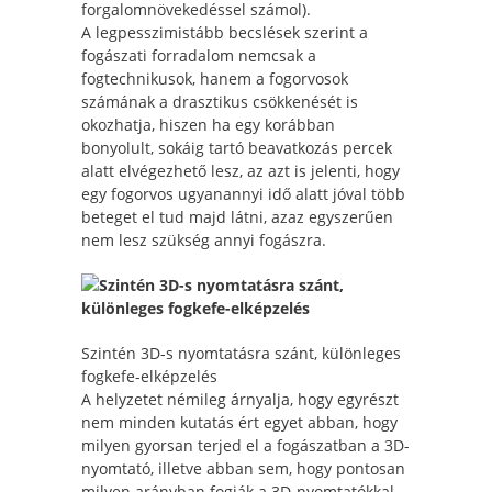
forgalomnövekedéssel számol).
A legpesszimistább becslések szerint a
fogászati forradalom nemcsak a
fogtechnikusok, hanem a fogorvosok
számának a drasztikus csökkenését is
okozhatja, hiszen ha egy korábban
bonyolult, sokáig tartó beavatkozás percek
alatt elvégezhető lesz, az azt is jelenti, hogy
egy fogorvos ugyanannyi idő alatt jóval több
beteget el tud majd látni, azaz egyszerűen
nem lesz szükség annyi fogászra.
Szintén 3D-s nyomtatásra szánt, különleges
fogkefe-elképzelés
A helyzetet némileg árnyalja, hogy egyrészt
nem minden kutatás ért egyet abban, hogy
milyen gyorsan terjed el a fogászatban a 3D-
nyomtató, illetve abban sem, hogy pontosan
milyen arányban fogják a 3D-nyomtatókkal