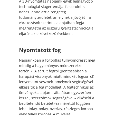
A 3D-nyomtatás napjaink egyik legnagyobb
technológiai slágertémája, felsorolni is
nehéz lenne azt a rengeteg
tudományterületet, amelynek a jövőjét – a
várakozások szerint – alapjaiban fogja
megrengetni az újszerű gyártástechnológiai
eljárás az elkövetkező években.
Nyomtatott fog
Napjainkban a fogpótlás túlnyomórészt még
mindig a hagyományos módszerekkel
történik. A sérült fogról (pontosabban a
harapási viszonyok miatt mindkét fogsorról)
lenyomatot vesznek, amelynek segítségével
elkészítik a fog modelljét. A fogtechnikus az
öntvények alapján – általában egyszerűen
kézzel, szerszámok segítségével – elkészíti a
beültetendő betétet (ez mérettől függően
lehet inlay, onlay, overlay, részleges korona
vagy teljes korona). A művelet