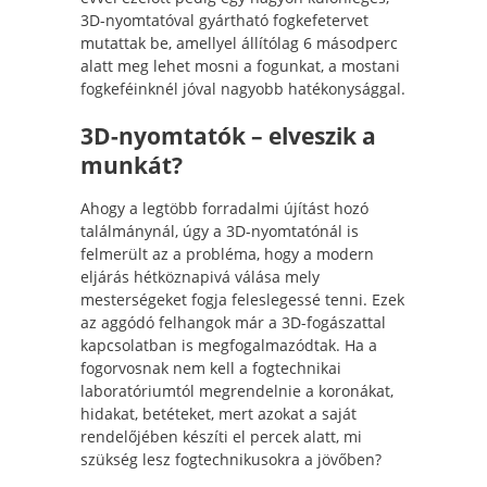
3D-nyomtatóval gyártható fogkefetervet
mutattak be, amellyel állítólag 6 másodperc
alatt meg lehet mosni a fogunkat, a mostani
fogkeféinknél jóval nagyobb hatékonysággal.
3D-nyomtatók – elveszik a
munkát?
Ahogy a legtöbb forradalmi újítást hozó
találmánynál, úgy a 3D-nyomtatónál is
felmerült az a probléma, hogy a modern
eljárás hétköznapivá válása mely
mesterségeket fogja feleslegessé tenni. Ezek
az aggódó felhangok már a 3D-fogászattal
kapcsolatban is megfogalmazódtak. Ha a
fogorvosnak nem kell a fogtechnikai
laboratóriumtól megrendelnie a koronákat,
hidakat, betéteket, mert azokat a saját
rendelőjében készíti el percek alatt, mi
szükség lesz fogtechnikusokra a jövőben?