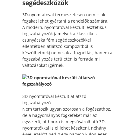
segédeszközök
3D-nyomtatóval természetesen nem csak
fogakat lehet gyártani a rendelők számára.
A modern, nyomtatóval készült, esztétikus
fogszabályozók (amelyek a klasszikus,
csúnyácska fém segédeszközökkel
ellentétben átlátszó kompozitból is
készülhetnek) nemcsak a fogpótlás, hanem a
fogszabályozás területén is forradalmi
változásokat ígérnek.
3D-nyomtatóval készült átlátszó
fogszabályozó
Nem tartozik ugyan szorosan a fogászathoz,
de a hagyományos fogkeféket már az
egyszerű, otthonra is megvásárolható 3D-
nyomtatókkal is el lehet készíteni, néhány
évvel ezelőtt pedig egy nagyon különleges,