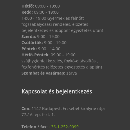
Hétfő:
09:00 - 19:00
Kedd:
09:00 - 19:00
14:00 - 19:00 Gyermek és felnőtt
fogszabályozási rendelés, előzetes
bejelentkezés és időpont egyeztetés után!
Szerda:
9:00 - 19:00
Csütörtök:
9:00 - 19:00
Péntek:
9:00 - 14:00
Hétfő-Péntek:
09:00 - 19:00
szájhygieniai kezelés, fogkő-eltávolítás ,
fogfehérítés (előzetes egyeztetés alapján)
Szombat és vasárnap:
zárva
Kapcsolat és bejelentkezés
Cím:
1142 Budapest, Erzsébet királyné útja
77./ A. ép. fszt. 1.
Telefon / fax:
+36-1-252-9099