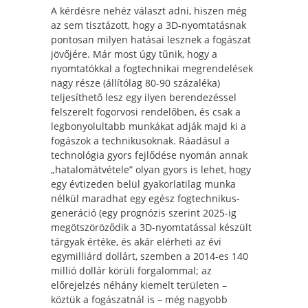
A kérdésre nehéz választ adni, hiszen még
az sem tisztázott, hogy a 3D-nyomtatásnak
pontosan milyen hatásai lesznek a fogászat
jövőjére. Már most úgy tűnik, hogy a
nyomtatókkal a fogtechnikai megrendelések
nagy része (állítólag 80-90 százaléka)
teljesíthető lesz egy ilyen berendezéssel
felszerelt fogorvosi rendelőben, és csak a
legbonyolultabb munkákat adják majd ki a
fogászok a technikusoknak. Ráadásul a
technológia gyors fejlődése nyomán annak
„hatalomátvétele” olyan gyors is lehet, hogy
egy évtizeden belül gyakorlatilag munka
nélkül maradhat egy egész fogtechnikus-
generáció (egy prognózis szerint 2025-ig
megötszöröződik a 3D-nyomtatással készült
tárgyak értéke, és akár elérheti az évi
egymilliárd dollárt, szemben a 2014-es 140
millió dollár körüli forgalommal; az
előrejelzés néhány kiemelt területen –
köztük a fogászatnál is – még nagyobb