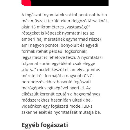
A fogászati nyomtatók sokkal pontosabbak a
más műszaki területeken dolgozó társaiknál,
akár 16 mikrométeres „vastagságú”
rétegeket is képesek nyomtatni (ez az
emberi haj méretének egyharmad része),
ami nagyon pontos, bonyolult és egyedi
formák (tehát például fogkoronák)
legyártását is lehetővé teszi. A nyomtatási
folyamat során egyébként csak eléggé
„durva” modell készül el, amely a pontos
méreteit és formáját a nagyobb CNC-
berendezésekhez hasonló fogászati
marógépek segítségével nyeri el. Az
elkészült koronát ezután a hagyományos
módszerekhez hasonlóan ültetik be.
Videónkon egy fogászati modell 3D-s
szkennelését és nyomtatását mutatja be.
Egyéb fogászati