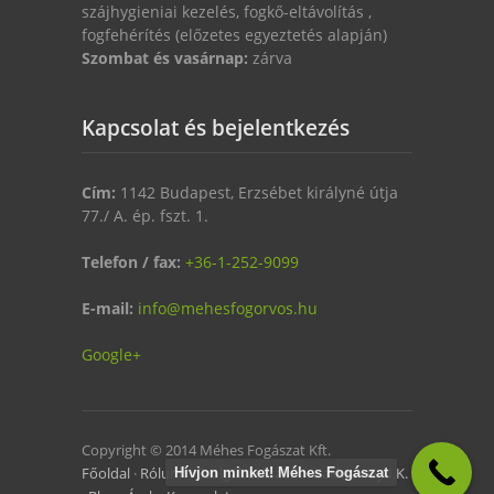
szájhygieniai kezelés, fogkő-eltávolítás ,
fogfehérítés (előzetes egyeztetés alapján)
Szombat és vasárnap:
zárva
Kapcsolat és bejelentkezés
Cím:
1142 Budapest, Erzsébet királyné útja
77./ A. ép. fszt. 1.
Telefon / fax:
+36-1-252-9099
E-mail:
info@mehesfogorvos.hu
Google+
Copyright © 2014 Méhes Fogászat Kft.
Főoldal
·
Rólunk
·
Szolgáltatásaink
·
Galéria
·
Gy.I.K.
Hívjon minket! Méhes Fogászat