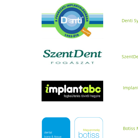
Denti S
SzentDe
Implan
Botiss 